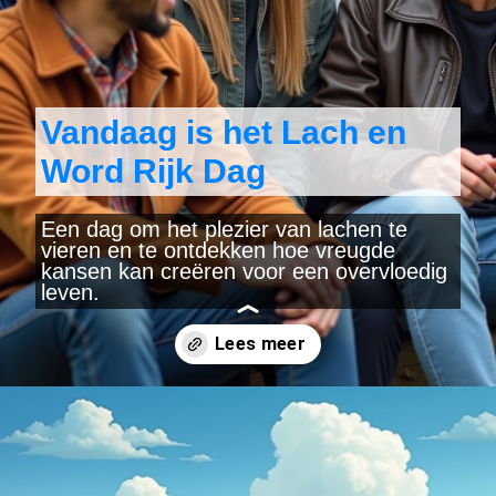
Vandaag is het Lach en
Word Rijk Dag
Een dag om het plezier van lachen te
vieren en te ontdekken hoe vreugde
kansen kan creëren voor een overvloedig
leven.
Wordt geopend
https://www.yearlydates.com/be/nl/speciale-dag/lach-en-word-rijk-dag/