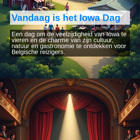
Vandaag is het Iowa Dag
Een dag om de veelzijdigheid van Iowa te
vieren en de charme van zijn cultuur,
natuur en gastronomie te ontdekken voor
Belgische reizigers.
Wordt geopend
https://www.yearlydates.com/be/nl/speciale-dag/iowa-dag/