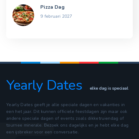
Pizza Dag
9 februari 2027
Yearly Dates
elke dag is speciaal
Yearly Dates geeft je alle speciale dagen en vakanties in
een het jaar. Dit kunnen officiele feestdagen zijn maar ook
andere speciale dagen of events zoals dikketruiendag of
tournee minerale. Bezoek ons dagelijks en je hebt elke dag
een ijsbreker voor een conversatie.