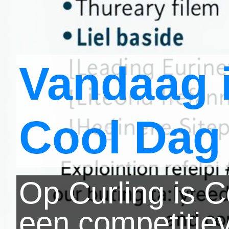
Vandaag i
Cool Dag
Op Curling is C
een competitiev