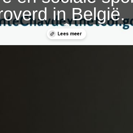
overd in België.
-dag/curling-is-cool-dag/