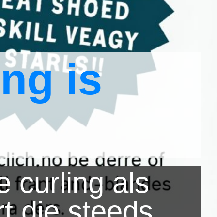
ng is
 curling als
t die steeds