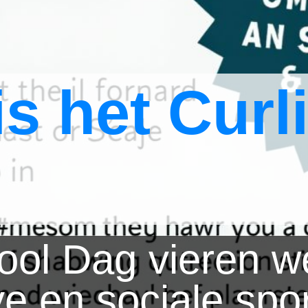
s het Curli
ool Dag vieren we
e en sociale spor