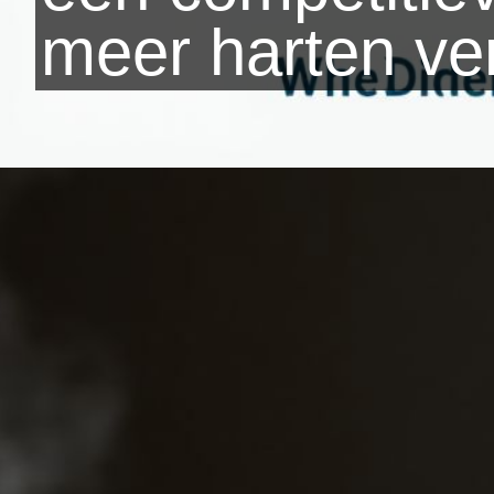
meer harten ver
Wordt geopend
https://www.yearlydates.com/be/nl/speciale