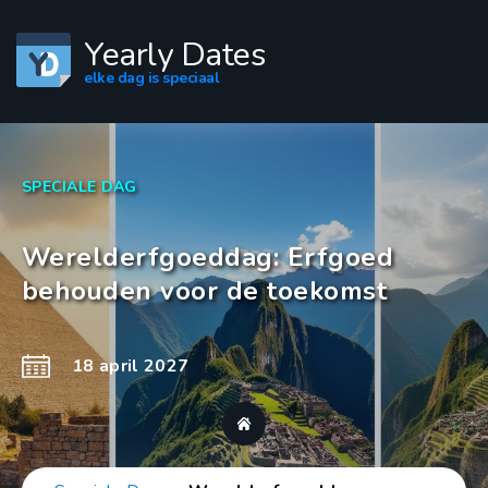
Yearly Dates
elke dag is speciaal
SPECIALE DAG
Werelderfgoeddag: Erfgoed
behouden voor de toekomst
18 april 2027