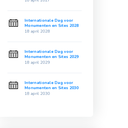
18 april 2027
18 april 2032
Internationale Dag voor
International
23
Monumenten en Sites 2028
Monumenten e
18 april 2028
18 april 2033
Internationale Dag voor
International
24
Monumenten en Sites 2029
Monumenten e
18 april 2029
18 april 2034
Internationale Dag voor
International
25
Monumenten en Sites 2030
Monumenten e
18 april 2030
18 april 2035