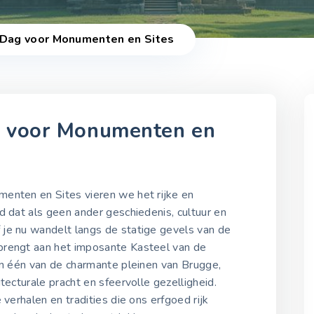
e Dag voor Monumenten en Sites
g voor Monumenten en
2021-2025
enten en Sites vieren we het rijke en
Internationale Dag voor
d dat als geen ander geschiedenis, cultuur en
Monumenten en Sites 20
je nu wandelt langs de statige gevels van de
18 april 2021
brengt aan het imposante Kasteel van de
in één van de charmante pleinen van Brugge,
tecturale pracht en sfeervolle gezelligheid.
Internationale Dag voor
 verhalen en tradities die ons erfgoed rijk
Monumenten en Sites 20