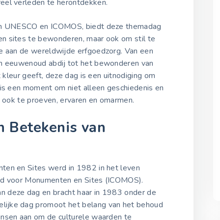
18 april 2022
eel verleden te herontdekken.
van UNESCO en ICOMOS, biedt deze themadag
Internationale Dag voor
n sites te bewonderen, maar ook om stil te
Monumenten en Sites 20
age aan de wereldwijde erfgoedzorg. Van een
18 april 2023
een eeuwenoud abdij tot het bewonderen van
t kleur geeft, deze dag is een uitnodiging om
 is een moment om niet alleen geschiedenis en
Internationale Dag voor
Monumenten en Sites 20
e ook te proeven, ervaren en omarmen.
18 april 2024
n Betekenis van
Internationale Dag voor
Monumenten en Sites 20
18 april 2025
ten en Sites werd in 1982 in het leven
aad voor Monumenten en Sites (ICOMOS).
 deze dag en bracht haar in 1983 onder de
lijke dag promoot het belang van het behoud
ensen aan om de culturele waarden te