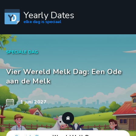
Yearly Dates
elke dag is speciaal
SPECIALE DAG
Vier Wereld Melk Dag: Een Ode
aan de Melk
1 juni 2027