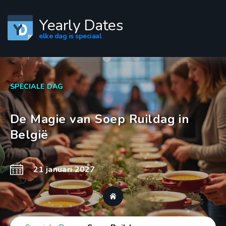
Yearly Dates
elke dag is speciaal
SPECIALE DAG
De Magie van Soep Ruildag in
België
21 januari 2027