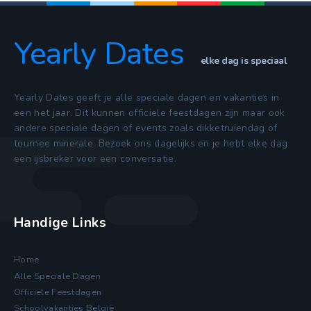
Yearly Dates
elke dag is speciaal
Yearly Dates geeft je alle speciale dagen en vakanties in
een het jaar. Dit kunnen officiele feestdagen zijn maar ook
andere speciale dagen of events zoals dikketruiendag of
tournee minerale. Bezoek ons dagelijks en je hebt elke dag
een ijsbreker voor een conversatie.
Handige Links
Home
Alle Speciale Dagen
Officiële Feestdagen
Schoolvakanties België