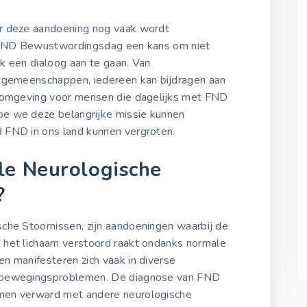
13 april 2022
r deze aandoening nog vaak wordt
e FND Bewustwordingsdag een kans om niet
Internationale FND
Bewustwordingsdag 202
ok een dialoog aan te gaan. Van
13 april 2023
e gemeenschappen, iedereen kan bijdragen aan
e omgeving voor mensen die dagelijks met FND
e we deze belangrijke missie kunnen
Internationale FND
 FND in ons land kunnen vergroten.
Bewustwordingsdag 202
13 april 2024
le Neurologische
?
Internationale FND
Bewustwordingsdag 202
13 april 2025
che Stoornissen, zijn aandoeningen waarbij de
 het lichaam verstoord raakt ondanks normale
n manifesteren zich vaak in diverse
n bewegingsproblemen. De diagnose van FND
men verward met andere neurologische