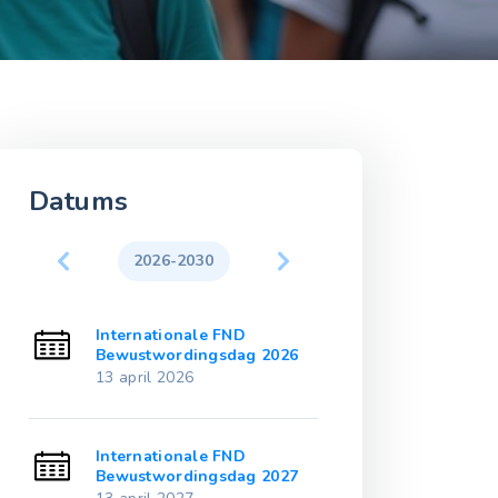
Datums
2026-2030
2031-203
Internationale FND
International
1
Bewustwordingsdag 2026
Bewustwordin
13 april 2026
13 april 2031
Internationale FND
International
2
Bewustwordingsdag 2027
Bewustwordin