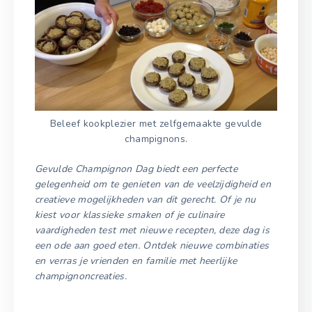
Beleef kookplezier met zelfgemaakte gevulde
champignons.
Gevulde Champignon Dag biedt een perfecte
gelegenheid om te genieten van de veelzijdigheid en
creatieve mogelijkheden van dit gerecht. Of je nu
kiest voor klassieke smaken of je culinaire
vaardigheden test met nieuwe recepten, deze dag is
een ode aan goed eten. Ontdek nieuwe combinaties
en verras je vrienden en familie met heerlijke
champignoncreaties.