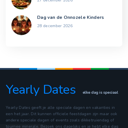
27 december 2026
Dag van de Onnozele Kinders
28 december 2026
Yearly Dates
elke dag is speciaal
Yearly Dates geeft je alle speciale dagen en vakanties in
een het jaar. Dit kunnen officiele feestdagen zijn maar ook
andere speciale dagen of events zoals dikketruiendag of
tournee minerale. Bezoek ons dagelijks en je hebt elke dag