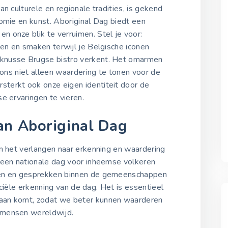
an culturele en regionale tradities, is gekend
Aboriginal Dag 2023
nomie en kunst. Aboriginal Dag biedt een
21 juni 2023
 onze blik te verruimen. Stel je voor:
len en smaken terwijl je Belgische iconen
knusse Brugse bistro verkent. Het omarmen
Aboriginal Dag 2024
 ons niet alleen waardering te tonen voor de
21 juni 2024
terkt ook onze eigen identiteit door de
e ervaringen te vieren.
Aboriginal Dag 2025
21 juni 2025
an Aboriginal Dag
in het verlangen naar erkenning en waardering
 een nationale dag voor inheemse volkeren
gen en gesprekken binnen de gemeenschappen
fficiële erkenning van de dag. Het is essentieel
aan komt, zodat we beter kunnen waarderen
 mensen wereldwijd.