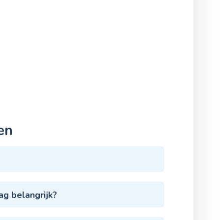
en
ag belangrijk?