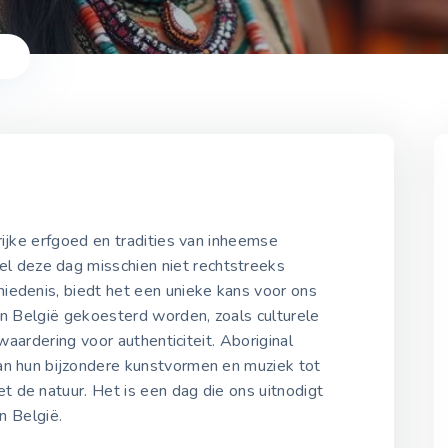
g
2021-2025
rijke erfgoed en tradities van inheemse
 deze dag misschien niet rechtstreeks
iedenis, biedt het een unieke kans voor ons
Aboriginal Dag 2021
 in België gekoesterd worden, zoals culturele
21 juni 2021
 waardering voor authenticiteit. Aboriginal
an hun bijzondere kunstvormen en muziek tot
 de natuur. Het is een dag die ons uitnodigt
Aboriginal Dag 2022
21 juni 2022
in België.