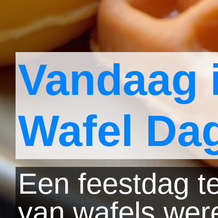
Vandaag i
Wafel Da
Een feestdag ter
van wafels were