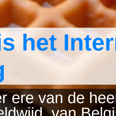
s het Inter
g
 ere van de heerl
ldwijd, van Belg