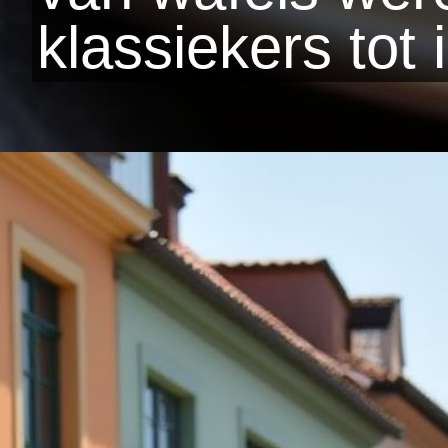
klassiekers tot 
Wordt geopend
https://www.yearlydates.com/be/nl/special