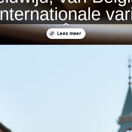
internationale var
e-dag/internationale-wafel-dag/