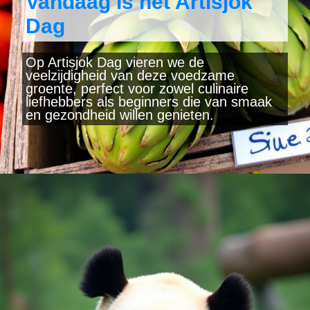
Vandaag is het Artisjok
Dag
Op Artisjok Dag vieren we de
veelzijdigheid van deze voedzame
groente, perfect voor zowel culinaire
liefhebbers als beginners die van smaak
en gezondheid willen genieten.
Wordt geopend
https://www.yearlydates.com/be/nl/speciale-dag/artisjok-dag/