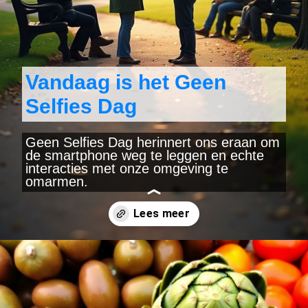
Vandaag is het Geen
Selfies Dag
Geen Selfies Dag herinnert ons eraan om
de smartphone weg te leggen en echte
interacties met onze omgeving te
omarmen.
Wordt geopend
https://www.yearlydates.com/be/nl/speciale-dag/geen-selfies-dag/