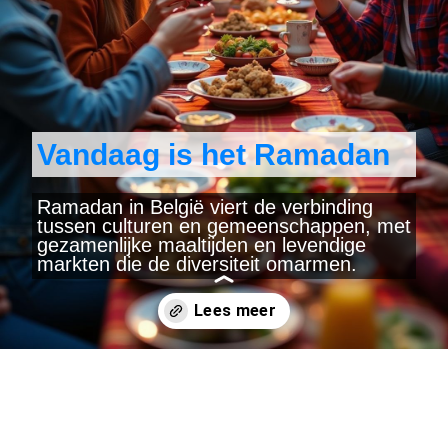
Vandaag is het Ramadan
Ramadan in België viert de verbinding
tussen culturen en gemeenschappen, met
gezamenlijke maaltijden en levendige
markten die de diversiteit omarmen.
Wordt geopend
https://www.yearlydates.com/be/nl/niet-officiele-feestdag/ramadan/