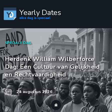
Yearly Dates
elke dag is speciaal
SPECIALE DAG
Herdenk William Wilberforce
Dag: Een Cultuur van Gelijkheid
en Rechtvaardigheid
24 augustus 2026