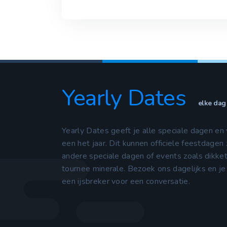
Yearly Dates
elke dag 
Yearly Dates geeft je alle speciale dagen en 
een het jaar. Dit kunnen officiele feestdagen 
andere speciale dagen of events zoals dikke
tournee minerale. Bezoek ons dagelijks en je
een ijsbreker voor een conversatie.