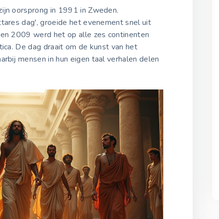
20 maart 2022
zijn oorsprong in 1991 in Zweden.
ttares dag', groeide het evenement snel uit
gen 2009 werd het op alle zes continenten
Wereld Verhaal Vertell
Dag 2023
tica. De dag draait om de kunst van het
20 maart 2023
arbij mensen in hun eigen taal verhalen delen
Wereld Verhaal Vertell
Dag 2024
20 maart 2024
Wereld Verhaal Vertell
Dag 2025
20 maart 2025