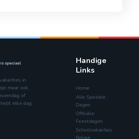
Handige
is speciaal
Links
vakanties in
zijn maar ook
Home
truiendag of
Alle Speciale
 hebt elke dag
Dagen
Officiële
Feestdagen
Schoolvakanties
België