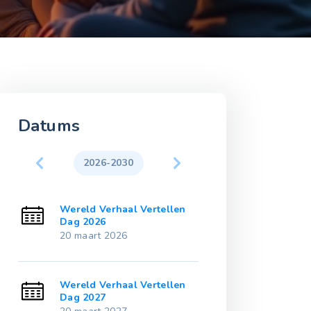
Datums
2026-2030
2031-203
en
Wereld Verhaal Vertellen
Wereld Verhaa
Dag 2026
Dag 2031
20 maart 2026
20 maart 2031
en
Wereld Verhaal Vertellen
Wereld Verhaa
Dag 2027
Dag 2032