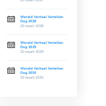
20 maart 2027
20 maart 2032
en
Wereld Verhaal Vertellen
Wereld Verhaa
Dag 2028
Dag 2033
20 maart 2028
20 maart 2033
en
Wereld Verhaal Vertellen
Wereld Verhaa
Dag 2029
Dag 2034
20 maart 2029
20 maart 2034
en
Wereld Verhaal Vertellen
Wereld Verhaa
Dag 2030
Dag 2035
20 maart 2030
20 maart 2035