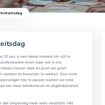
tiviteitsdag
teitsdag
2021-2025
p 20 juni, is een ideaal moment om stil te
ons professionele leven maar ook in ons
de balans tussen werk en privé van groot
Wereld Productiviteitsd
e om slimmer en bewuster te werken. Door onze
2021
20 juni 2021
 oplossingen toe te passen, kunnen we onze
rtijd een meer betekenisvol en uitgebalanceerd
Wereld Productiviteitsd
2022
er dan simpelweg meer werk verzetten. Het