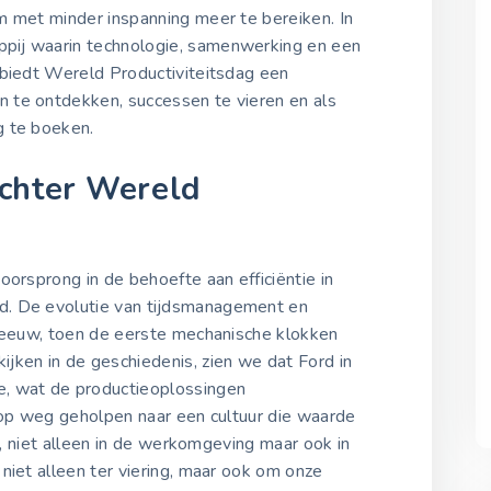
20 juni 2022
m met minder inspanning meer te bereiken. In
pij waarin technologie, samenwerking en een
 biedt Wereld Productiviteitsdag een
Wereld Productiviteitsd
2023
 te ontdekken, successen te vieren en als
20 juni 2023
g te boeken.
chter Wereld
Wereld Productiviteitsd
2024
20 juni 2024
oorsprong in de behoefte aan efficiëntie in
. De evolutie van tijdsmanagement en
Wereld Productiviteitsd
e eeuw, toen de eerste mechanische klokken
2025
20 juni 2025
jken in de geschiedenis, zien we dat Ford in
, wat de productieoplossingen
 op weg geholpen naar een cultuur die waarde
ie, niet alleen in de werkomgeving maar ook in
niet alleen ter viering, maar ook om onze