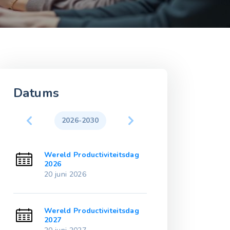
Datums
2026-2030
2031-203
ag
Wereld Productiviteitsdag
Wereld Produc
2026
2031
20 juni 2026
20 juni 2031
ag
Wereld Productiviteitsdag
Wereld Produc
2027
2032