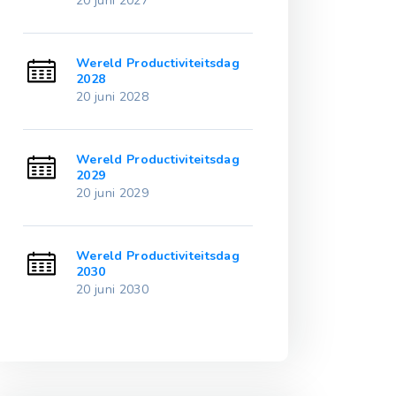
20 juni 2027
20 juni 2032
ag
Wereld Productiviteitsdag
Wereld Produc
2028
2033
20 juni 2028
20 juni 2033
ag
Wereld Productiviteitsdag
Wereld Produc
2029
2034
20 juni 2029
20 juni 2034
ag
Wereld Productiviteitsdag
Wereld Produc
2030
2035
20 juni 2030
20 juni 2035