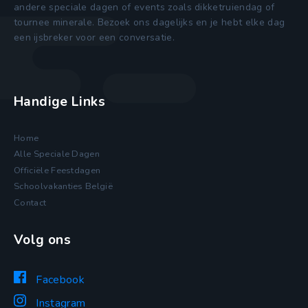
andere speciale dagen of events zoals dikketruiendag of
tournee minerale. Bezoek ons dagelijks en je hebt elke dag
een ijsbreker voor een conversatie.
Handige Links
Home
Alle Speciale Dagen
Officiële Feestdagen
Schoolvakanties België
Contact
Volg ons
Facebook
Instagram