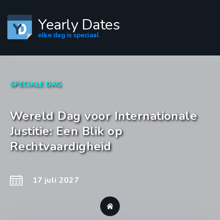
Yearly Dates
elke dag is speciaal
SPECIALE DAG
Wereld Dag voor Internationale
Justitie: Een Blik op
Rechtvaardigheid
17 juli 2027