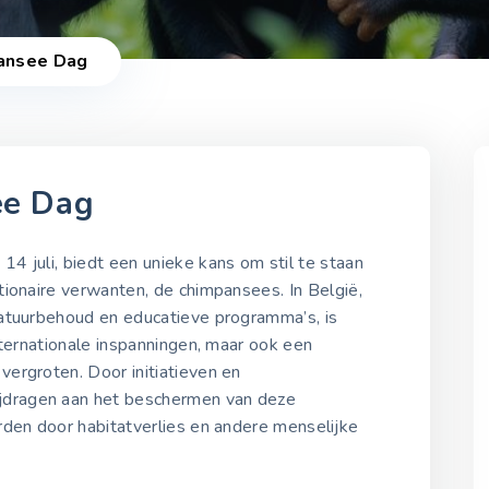
ansee Dag
ee Dag
2021-2025
4 juli, biedt een unieke kans om stil te staan
utionaire verwanten, de chimpansees. In België,
natuurbehoud en educatieve programma’s, is
Wereld Chimpansee Da
nternationale inspanningen, maar ook een
2021
14 juli 2021
ergroten. Door initiatieven en
dragen aan het beschermen van deze
rden door habitatverlies en andere menselijke
Wereld Chimpansee Da
2022