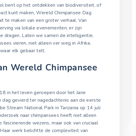
14 juli 2022
ol bent op het ontdekken van biodiversiteit, of
mpact kunt maken, Wereld Chimpansee Dag
it te maken van een groter verhaal. Van
Wereld Chimpansee Da
2023
ving via lokale evenementen, er zijn
14 juli 2023
e dragen. Laten we samen de intelligentie,
ees vieren, niet alleen ver weg in Afrika,
 waar elk gebaar telt.
Wereld Chimpansee Da
2024
van Wereld Chimpansee
14 juli 2024
Wereld Chimpansee Da
8 in het leven geroepen door het Jane
2025
14 juli 2025
ze dag gevierd ter nagedachtenis aan de eerste
be Stream National Park in Tanzania op 14 juli
derzoek naar chimpansees heeft niet alleen
e fascinerende wezens, maar ook van cruciaal
Haar werk belichtte de complexiteit van