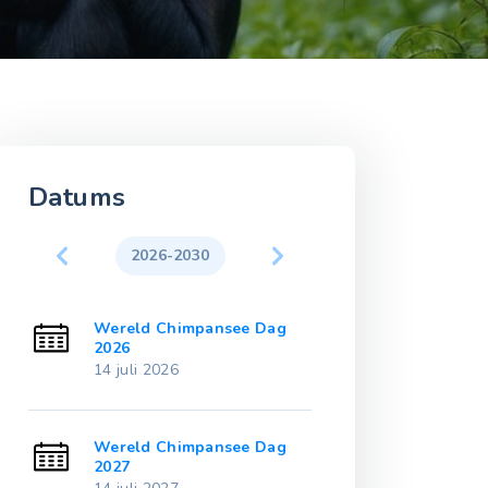
Datums
2026-2030
2031-203
g
Wereld Chimpansee Dag
Wereld Chimp
2026
2031
14 juli 2026
14 juli 2031
g
Wereld Chimpansee Dag
Wereld Chimp
2027
2032