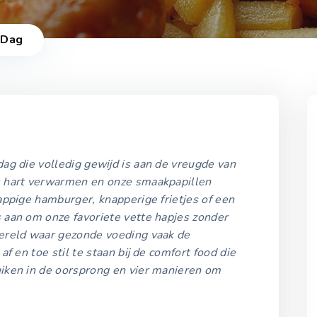
 Dag
g
ag die volledig gewijd is aan de vreugde van
2021-2025
ns hart verwarmen en onze smaakpapillen
appige hamburger, knapperige frietjes of een
Vette Voeding Dag 2021
 aan om onze favoriete vette hapjes zonder
25 oktober 2021
wereld waar gezonde voeding vaak de
 af en toe stil te staan bij de comfort food die
iken in de oorsprong en vier manieren om
Vette Voeding Dag 2022
25 oktober 2022