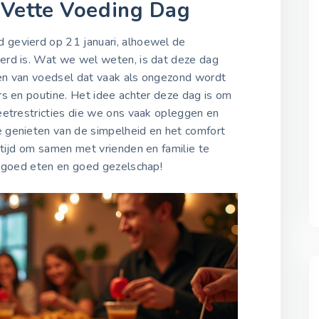
 Vette Voeding Dag
Vette Voeding Dag 2023
25 oktober 2023
 gevierd op 21 januari, alhoewel de
erd is. Wat we wel weten, is dat deze dag
en van voedsel dat vaak als ongezond wordt
Vette Voeding Dag 2024
rs en poutine. Het idee achter deze dag is om
25 oktober 2024
eetrestricties die we ons vaak opleggen en
 genieten van de simpelheid en het comfort
 tijd om samen met vrienden en familie te
Vette Voeding Dag 2025
- goed eten en goed gezelschap!
25 oktober 2025