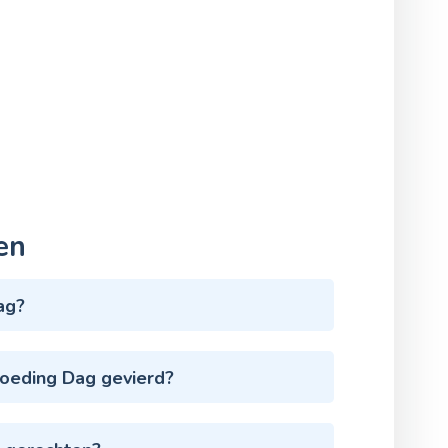
en
ag?
oeding Dag gevierd?