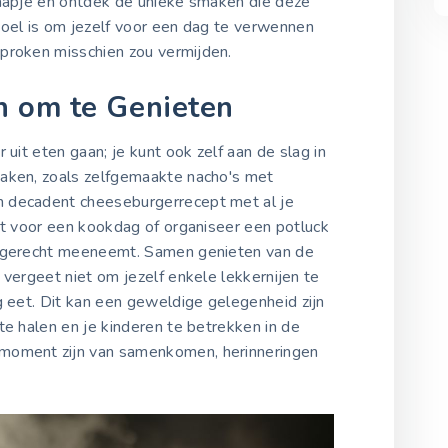
 hapje en ontdek de unieke smaken die deze
doel is om jezelf voor een dag te verwennen
proken misschien zou vermijden.
n om te Genieten
 uit eten gaan; je kunt ook zelf aan de slag in
maken, zoals zelfgemaakte nacho's met
 decadent cheeseburgerrecept met al je
it voor een kookdag of organiseer een potluck
te gerecht meeneemt. Samen genieten van de
 vergeet niet om jezelf enkele lekkernijen te
g eet. Dit kan een geweldige gelegenheid zijn
te halen en je kinderen te betrekken in de
moment zijn van samenkomen, herinneringen