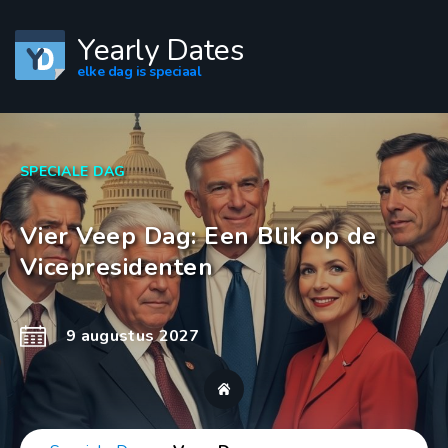
Yearly Dates
elke dag is speciaal
SPECIALE DAG
Vier Veep Dag: Een Blik op de
Vicepresidenten
9 augustus 2027