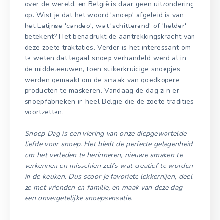
over de wereld, en België is daar geen uitzondering
op. Wist je dat het woord 'snoep' afgeleid is van
het Latijnse 'candeo', wat 'schitterend' of 'helder'
betekent? Het benadrukt de aantrekkingskracht van
deze zoete traktaties. Verder is het interessant om
te weten dat legaal snoep verhandeld werd al in
de middeleeuwen, toen suikerkruidige snoepjes
werden gemaakt om de smaak van goedkopere
producten te maskeren. Vandaag de dag zijn er
snoepfabrieken in heel België die de zoete tradities
voortzetten.
Snoep Dag is een viering van onze diepgewortelde
liefde voor snoep. Het biedt de perfecte gelegenheid
om het verleden te herinneren, nieuwe smaken te
verkennen en misschien zelfs wat creatief te worden
in de keuken. Dus scoor je favoriete lekkernijen, deel
ze met vrienden en familie, en maak van deze dag
een onvergetelijke snoepsensatie.