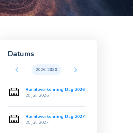
Datums
2026-2030
2031-203
2021
Ruimteverkenning Dag 2026
Ruimteverken
20 juli 2026
20 juli 2031
2022
Ruimteverkenning Dag 2027
Ruimteverken
20 juli 2027
20 juli 2032