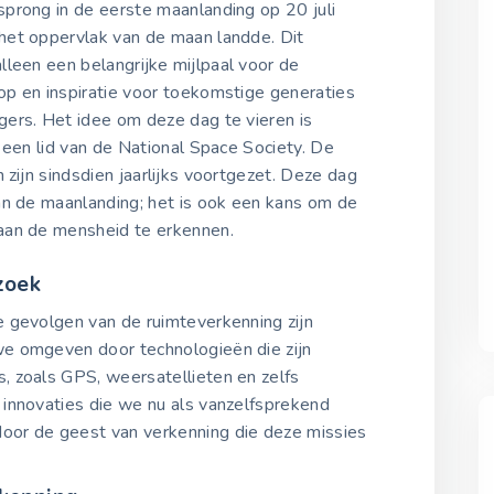
sprong in de eerste maanlanding op 20 juli
het oppervlak van de maan landde. Dit
Ruimteverkenning Dag 
20 juli 2023
leen een belangrijke mijlpaal voor de
p en inspiratie voor toekomstige generaties
ers. Het idee om deze dag te vieren is
Ruimteverkenning Dag 
 een lid van de National Space Society. De
20 juli 2024
 zijn sindsdien jaarlijks voortgezet. Deze dag
an de maanlanding; het is ook een kans om de
aan de mensheid te erkennen.
Ruimteverkenning Dag 
20 juli 2025
zoek
 gevolgen van de ruimteverkenning zijn
we omgeven door technologieën die zijn
 zoals GPS, weersatellieten en zelfs
innovaties die we nu als vanzelfsprekend
oor de geest van verkenning die deze missies