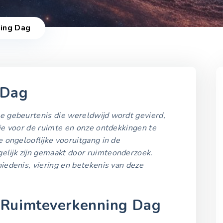
ing Dag
 Dag
e gebeurtenis die wereldwijd wordt gevierd,
2021-2025
ie voor de ruimte en onze ontdekkingen te
 ongelooflijke vooruitgang in de
Ruimteverkenning Dag 
elijk zijn gemaakt door ruimteonderzoek.
20 juli 2021
iedenis, viering en betekenis van deze
Ruimteverkenning Dag 
 Ruimteverkenning Dag
20 juli 2022