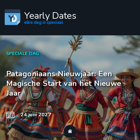
Yearly Dates
elke dag is speciaal
SPECIALE DAG
Patagoniaans Nieuwjaar: Een
Magische Start van het Nieuwe
Jaar
24 juni 2027