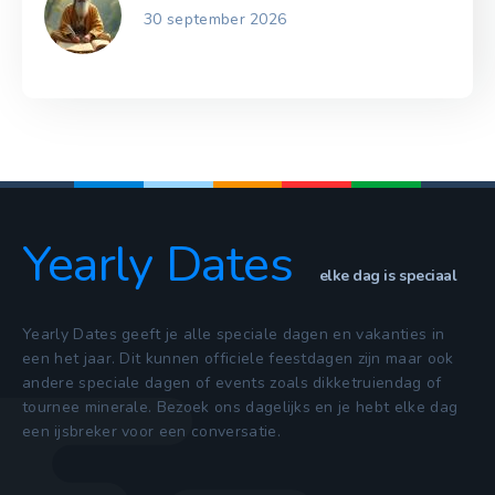
30 september 2026
Yearly Dates
elke dag is speciaal
Yearly Dates geeft je alle speciale dagen en vakanties in
een het jaar. Dit kunnen officiele feestdagen zijn maar ook
andere speciale dagen of events zoals dikketruiendag of
tournee minerale. Bezoek ons dagelijks en je hebt elke dag
een ijsbreker voor een conversatie.