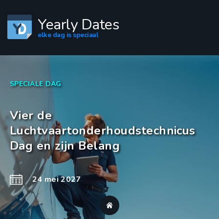
Yearly Dates
elke dag is speciaal
SPECIALE DAG
Vier de
Luchtvaartonderhoudstechnicus
Dag en zijn Belang
24 mei 2027