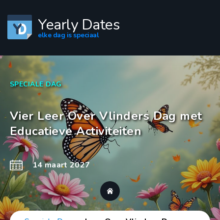
Yearly Dates
elke dag is speciaal
SPECIALE DAG
Vier Leer Over Vlinders Dag met
Educatieve Activiteiten
14 maart 2027