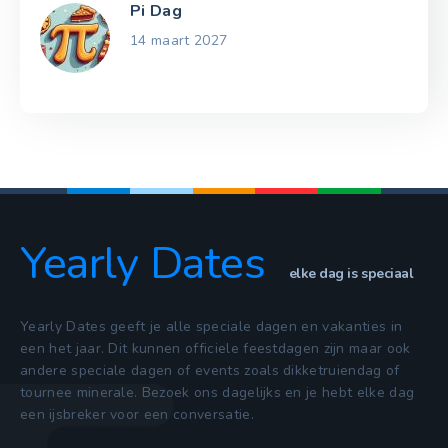
Pi Dag
14 maart 2027
Yearly Dates
elke dag is speciaal
Yearly Dates geeft je alle speciale dagen en vakanties in
een het jaar. Dit kunnen officiele feestdagen zijn maar ook
andere speciale dagen of events zoals dikketruiendag of
tournee minerale. Bezoek ons dagelijks en je hebt elke dag
een ijsbreker voor een conversatie.