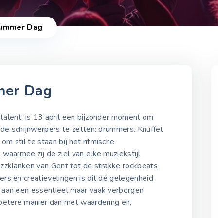
rummer Dag
mer Dag
2021-2025
l talent, is 13 april een bijzonder moment om
 de schijnwerpers te zetten: drummers. Knuffel
 stil te staan bij het ritmische
Knuffel een Drummer D
waarmee zij de ziel van elke muziekstijl
2021
10 oktober 2021
zzklanken van Gent tot de strakke rockbeats
rs en creatievelingen is dit dé gelegenheid
 aan een essentieel maar vaak verborgen
Knuffel een Drummer D
betere manier dan met waardering en,
2022