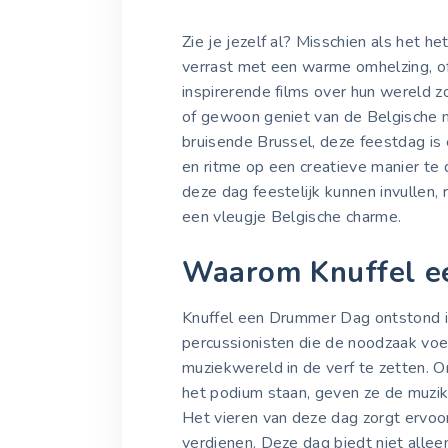
Zie je jezelf al? Misschien als het h
verrast met een warme omhelzing, of
inspirerende films over hun wereld zo
of gewoon geniet van de Belgische m
bruisende Brussel, deze feestdag is 
en ritme op een creatieve manier t
deze dag feestelijk kunnen invullen, r
een vleugje Belgische charme.
Waarom Knuffel e
Knuffel een Drummer Dag ontstond i
percussionisten die de noodzaak vo
muziekwereld in de verf te zetten. O
het podium staan, geven ze de muzik
Het vieren van deze dag zorgt ervoo
verdienen. Deze dag biedt niet alle