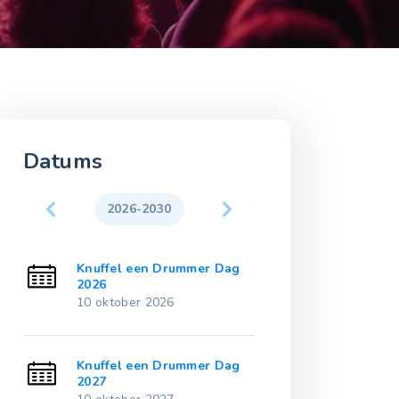
Datums
2026-2030
2031-203
ag
Knuffel een Drummer Dag
Knuffel een 
2026
2031
10 oktober 2026
10 oktober 20
ag
Knuffel een Drummer Dag
Knuffel een 
2027
2032