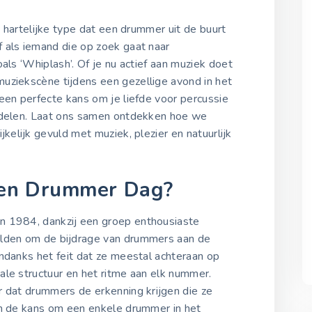
10 oktober 2022
et hartelijke type dat een drummer uit de buurt
 als iemand die op zoek gaat naar
Knuffel een Drummer D
2023
als ‘Whiplash’. Of je nu actief aan muziek doet
10 oktober 2023
uziekscène tijdens een gezellige avond in het
een perfecte kans om je liefde voor percussie
e delen. Laat ons samen ontdekken hoe we
Knuffel een Drummer D
ijkelijk gevuld met muziek, plezier en natuurlijk
2024
10 oktober 2024
en Drummer Dag?
Knuffel een Drummer D
2025
n 1984, dankzij een groep enthousiaste
10 oktober 2025
elden om de bijdrage van drummers aan de
ndanks het feit dat ze meestal achteraan op
ale structuur en het ritme aan elk nummer.
r dat drummers de erkenning krijgen die ze
en de kans om een enkele drummer in het