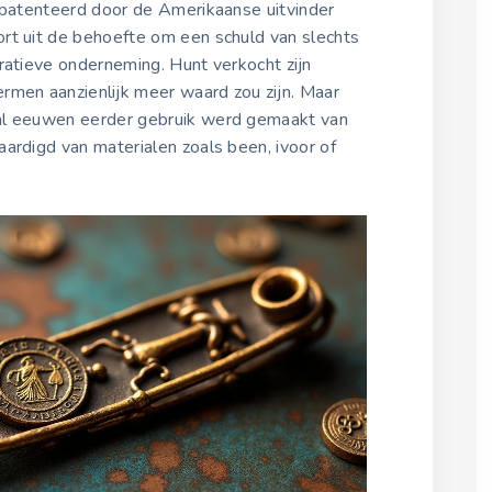
gepatenteerd door de Amerikaanse uitvinder
2022
rt uit de behoefte om een schuld van slechts
10 april 2022
ratieve onderneming. Hunt verkocht zijn
rmen aanzienlijk meer waard zou zijn. Maar
Internationale
al eeuwen eerder gebruik werd gemaakt van
Veiligheidsnaalden Dag
aardigd van materialen zoals been, ivoor of
2023
10 april 2023
Internationale
Veiligheidsnaalden Dag
2024
10 april 2024
Internationale
Veiligheidsnaalden Dag
2025
10 april 2025