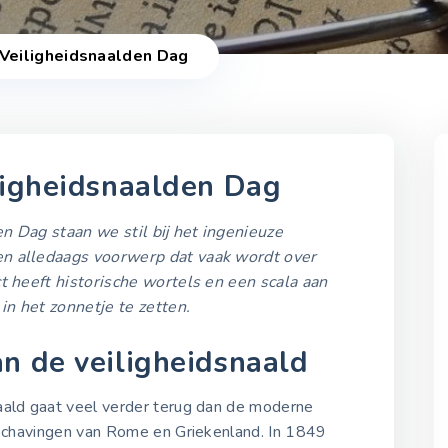
 Veiligheidsnaalden Dag
iligheidsnaalden Dag
n Dag staan we stil bij het ingenieuze
2021-2025
en alledaags voorwerp dat vaak wordt over
ct heeft historische wortels en een scala aan
Internationale
in het zonnetje te zetten.
Veiligheidsnaalden Dag
2021
n de veiligheidsnaald
10 april 2021
aald gaat veel verder terug dan de moderne
Internationale
beschavingen van Rome en Griekenland. In 1849
Veiligheidsnaalden Dag