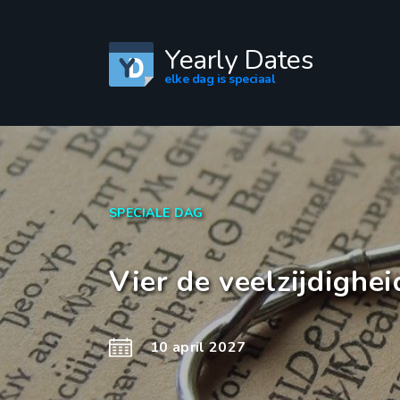
Yearly Dates
elke dag is speciaal
SPECIALE DAG
Vier de veelzijdighe
10 april 2027