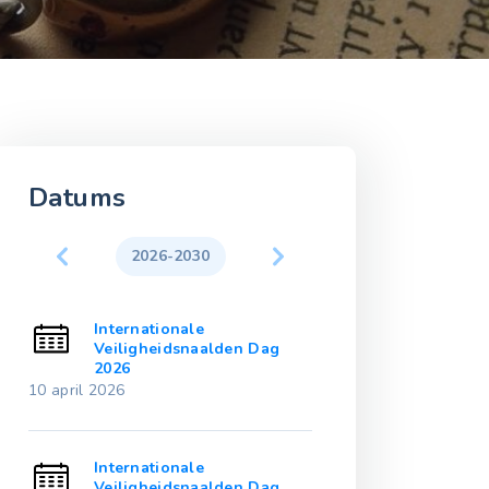
Datums
2026-2030
2031-203
Internationale
Internationale
Veiligheidsnaalden Dag
Veiligheidsna
2026
2031
10 april 2026
10 april 2031
Internationale
Internationale
Veiligheidsnaalden Dag
Veiligheidsna