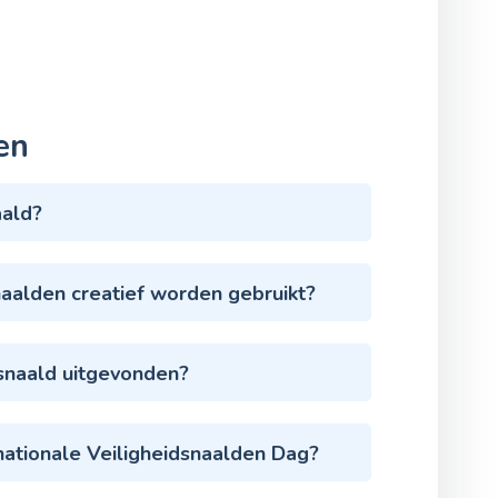
en
aald?
naalden creatief worden gebruikt?
dsnaald uitgevonden?
rnationale Veiligheidsnaalden Dag?