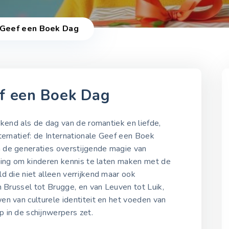
e Geef een Boek Dag
ef een Boek Dag
2021-2025
ekend als de dag van de romantiek en liefde,
ternatief: de Internationale Geef een Boek
 de generaties overstijgende magie van
Internationale Geef een
iging om kinderen kennis te laten maken met de
Boek Dag 2021
14 februari 2021
d die niet alleen verrijkend maar ook
n Brussel tot Brugge, en van Leuven tot Luik,
n van culturele identiteit en het voeden van
Internationale Geef een
 in de schijnwerpers zet.
Boek Dag 2022