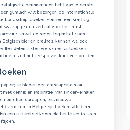
14 februari 2022
 nostalgische herinneringen hebt aan je eerste
een glimlach wilt bezorgen, de Internationale
ke boodschap: boeken vormen een krachtig
Internationale Geef een
Boek Dag 2023
 waarop je een verhaal voor het eerst
14 februari 2023
ardvuur terwijl de regen tegen het raam
 Belgisch bier en pralines, kunnen we ook
willen delen. Laten we samen ontdekken
Internationale Geef een
hoe je zelf het leesplezier kunt verspreiden.
Boek Dag 2024
14 februari 2024
Boeken
Internationale Geef een
 papier; ze bieden een ontsnapping naar
Boek Dag 2025
met kennis en inspiratie. Van kinderverhalen
14 februari 2025
unnen emoties oproepen, ons nieuwe
 verrijken. In België zijn boeken altijd een
eden een culturele rijkdom die het lezen tot een
ftijden.