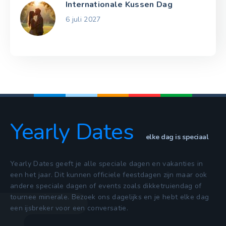
Internationale Kussen Dag
6 juli 2027
Yearly Dates
elke dag is speciaal
Yearly Dates geeft je alle speciale dagen en vakanties in
een het jaar. Dit kunnen officiele feestdagen zijn maar ook
andere speciale dagen of events zoals dikketruiendag of
tournee minerale. Bezoek ons dagelijks en je hebt elke dag
een ijsbreker voor een conversatie.