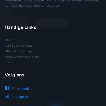
tournee minerale. Bezoek ons dagelijks en je hebt elke dag
een ijsbreker voor een conversatie.
Handige Links
Home
Alle Speciale Dagen
Officiële Feestdagen
Schoolvakanties België
Contact
Volg ons
Facebook
Instagram