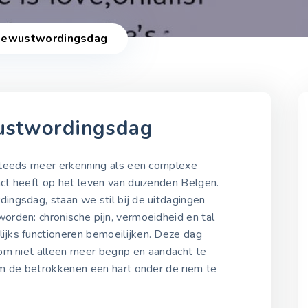
 Bewustwordingsdag
ustwordingsdag
2021-2025
steeds meer erkenning als een complexe
t heeft op het leven van duizenden Belgen.
ngsdag, staan we stil bij de uitdagingen
Fibromyalgie
rden: chronische pijn, vermoeidheid en tal
Bewustwordingsdag 202
12 mei 2021
jks functioneren bemoeilijken. Deze dag
om niet alleen meer begrip en aandacht te
m de betrokkenen een hart onder de riem te
Fibromyalgie
Bewustwordingsdag 202