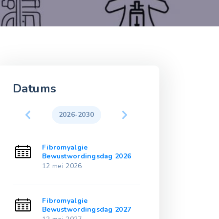
Datums
2026-2030
2031-203
Fibromyalgie
Fibromyalgie
1
Bewustwordingsdag 2026
Bewustwordin
12 mei 2026
12 mei 2031
Fibromyalgie
Fibromyalgie
2
Bewustwordingsdag 2027
Bewustwordin