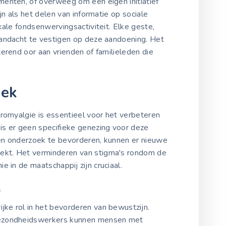
enten, of overweeg om een eigen initiatief
jn als het delen van informatie op sociale
kale fondsenwervingsactiviteit. Elke geste,
andacht te vestigen op deze aandoening. Het
erend oor aan vrienden of familieleden die
oek
romyalgie is essentieel voor het verbeteren
s er geen specifieke genezing voor deze
en onderzoek te bevorderen, kunnen er nieuwe
kt. Het verminderen van stigma's rondom de
 in de maatschappij zijn cruciaal.
p
ke rol in het bevorderen van bewustzijn.
gezondheidswerkers kunnen mensen met