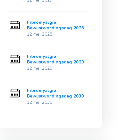
12 mei 2027
12 mei 2032
Fibromyalgie
Fibromyalgie
3
Bewustwordingsdag 2028
Bewustwordin
12 mei 2028
12 mei 2033
Fibromyalgie
Fibromyalgie
4
Bewustwordingsdag 2029
Bewustwordin
12 mei 2029
12 mei 2034
Fibromyalgie
Fibromyalgie
5
Bewustwordingsdag 2030
Bewustwordin
12 mei 2030
12 mei 2035