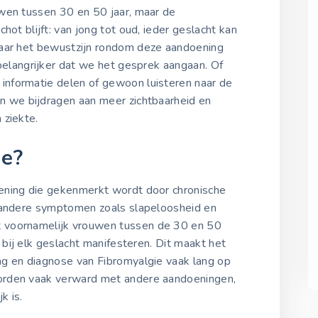
12 mei 2022
uwen tussen 30 en 50 jaar, maar de
hot blijft: van jong tot oud, ieder geslacht kan
waar het bewustzijn rondom deze aandoening
Fibromyalgie
Bewustwordingsdag 202
 belangrijker dat we het gesprek aangaan. Of
12 mei 2023
nformatie delen of gewoon luisteren naar de
n we bijdragen aan meer zichtbaarheid en
 ziekte.
Fibromyalgie
Bewustwordingsdag 202
ie?
12 mei 2024
ening die gekenmerkt wordt door chronische
Fibromyalgie
n andere symptomen zoals slapeloosheid en
Bewustwordingsdag 202
 voornamelijk vrouwen tussen de 30 en 50
12 mei 2025
n bij elk geslacht manifesteren. Dit maakt het
g en diagnose van Fibromyalgie vaak lang op
orden vaak verward met andere aandoeningen,
k is.