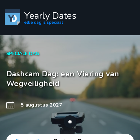
Yearly Dates
elke dag is speciaal
SPECIALE DAG
Dashcam Dag: een Viering van
Wegveiligheid
5 augustus 2027