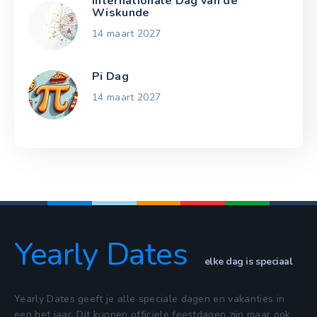
Internationale Dag van de
Wiskunde
14 maart 2027
Pi Dag
14 maart 2027
Yearly Dates
elke dag is speciaal
Yearly Dates geeft je alle speciale dagen en vakanties in
een het jaar. Dit kunnen officiele feestdagen zijn maar ook