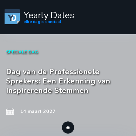
Yearly Dates
elke dag is speciaal
SPECIALE DAG
Dag van de Professionele
Sprekers: Een Erkenning van
Inspirerende Stemmen
14 maart 2027