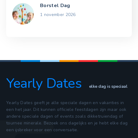
Borstel Dag
1 november 2026
Yearly Dates
elke dag is speciaal
Yearly Dates geeft je alle speciale dagen en vakanties in
een het jaar. Dit kunnen officiele feestdagen zijn maar ook
andere speciale dagen of events zoals dikketruiendag of
tournee minerale. Bezoek ons dagelijks en je hebt elke dag
een ijsbreker voor een conversatie.