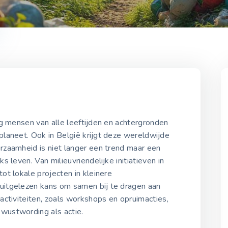
2021-2025
g mensen van alle leeftijden en achtergronden
laneet. Ook in België krijgt deze wereldwijde
zaamheid is niet langer een trend maar een
Aarde Dag 2021
s leven. Van milieuvriendelijke initiatieven in
22 april 2021
t lokale projecten in kleinere
itgelezen kans om samen bij te dragen aan
ctiviteiten, zoals workshops en opruimacties,
Aarde Dag 2022
22 april 2022
ustwording als actie.