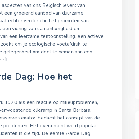
n aspecten van ons Belgisch leven: van
Aarde Dag 2023
ot een groeiend aanbod van duurzame
22 april 2023
aat echter verder dan het promoten van
is een viering van samenhorigheid en
 van een leerzame tentoonstelling, een actieve
Aarde Dag 2024
 zoekt om je ecologische voetafdruk te
22 april 2024
eke gelegenheid om deel te nemen aan een
eft.
Aarde Dag 2025
22 april 2025
de Dag: Hoe het
l 1970 als een reactie op milieuproblemen,
 verwoestende olieramp in Santa Barbara,
ressieve senator, bedacht het concept van de
ze problemen. Het evenement werd populair
tudenten in die tijd. De eerste Aarde Dag